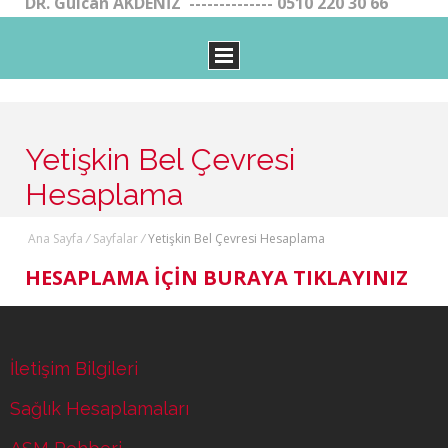
DR. Gülcan AKDENİZ -------------- 0510 220 30 66
Yetişkin Bel Çevresi
Hesaplama
Ana Sayfa
/
Sayfalar
/
Yetişkin Bel Çevresi Hesaplama
HESAPLAMA İÇİN BURAYA TIKLAYINIZ
İletişim Bilgileri
Sağlık Hesaplamaları