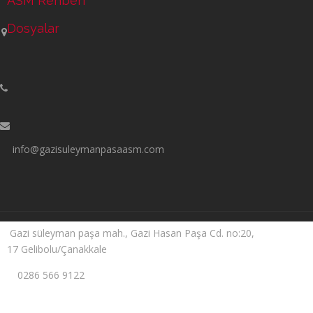
ASM Rehberi
Dosyalar
info@gazisuleymanpasaasm.com
Gazi süleyman paşa mah., Gazi Hasan Paşa Cd. no:20,
17 Gelibolu/Çanakkale
0286 566 9122