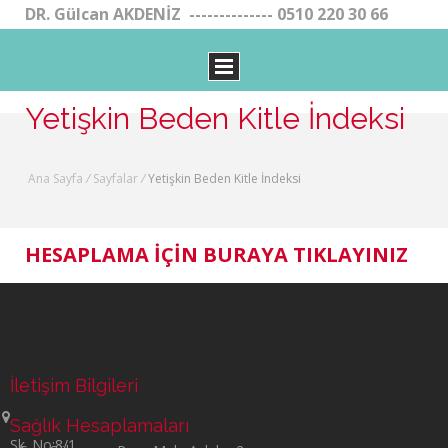
DR. Gülcan AKDENİZ -------------- 0510 220 30 66
Yetişkin Beden Kitle İndeksi
Ana Sayfa
/
Sayfalar
/
Yetişkin Beden Kitle İndeksi
HESAPLAMA İÇİN BURAYA TIKLAYINIZ
İletişim Bilgileri
Sağlık Hesaplamaları
Sk. No:8/1